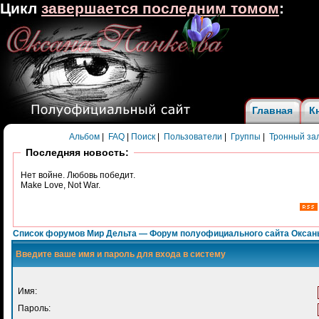
Цикл
завершается последним томом
:
Главная
К
Альбом
|
FAQ
|
Поиск
|
Пользователи
|
Группы
|
Тронный за
Последняя новость:
Нет войне. Любовь победит.
Make Love, Not War.
Список форумов Мир Дельта — Форум полуофициального сайта Оксан
Введите ваше имя и пароль для входа в систему
Имя:
Пароль: