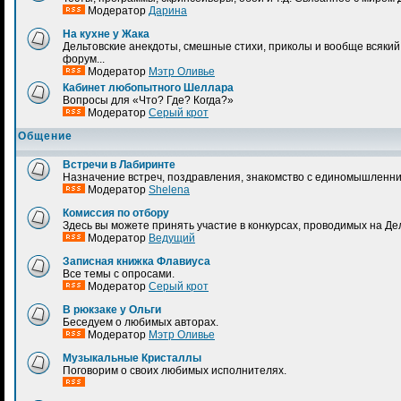
Модератор
Дарина
На кухне у Жака
Дельтовские анекдоты, смешные стихи, приколы и вообще всякий 
форум...
Модератор
Мэтр Оливье
Кабинет любопытного Шеллара
Вопросы для «Что? Где? Когда?»
Модератор
Серый крот
Общение
Встречи в Лабиринте
Назначение встреч, поздравления, знакомство с единомышленник
Модератор
Shelena
Комиссия по отбору
Здесь вы можете принять участие в конкурсах, проводимых на Де
Модератор
Ведущий
Записная книжка Флавиуса
Все темы с опросами.
Модератор
Серый крот
В рюкзаке у Ольги
Беседуем о любимых авторах.
Модератор
Мэтр Оливье
Музыкальные Кристаллы
Поговорим о своих любимых исполнителях.