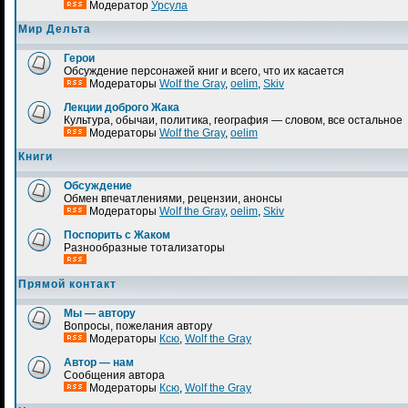
Модератор
Урсула
Мир Дельта
Герои
Обсуждение персонажей книг и всего, что их касается
Модераторы
Wolf the Gray
,
oelim
,
Skiv
Лекции доброго Жака
Культура, обычаи, политика, география — словом, все остальное
Модераторы
Wolf the Gray
,
oelim
Книги
Обсуждение
Обмен впечатлениями, рецензии, анонсы
Модераторы
Wolf the Gray
,
oelim
,
Skiv
Поспорить с Жаком
Разнообразные тотализаторы
Прямой контакт
Мы — автору
Вопросы, пожелания автору
Модераторы
Ксю
,
Wolf the Gray
Автор — нам
Сообщения автора
Модераторы
Ксю
,
Wolf the Gray