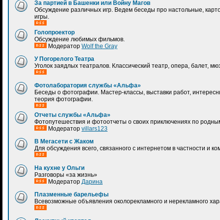
За партией в Башенки или Войну Магов
Обсуждение различных игр. Ведем беседы про настольные, карт
игры.
Голопроектор
Обсуждение любимых фильмов.
Модератор
Wolf the Gray
У Погорелого Театра
Уголок заядлых театралов. Классический театр, опера, балет, мю
Фотолаборатория службы «Альфа»
Беседы о фотографии. Мастер-классы, выставки работ, интерес
теория фотографии.
Отчеты службы «Альфа»
Фотопутешествия и фотоотчеты о своих приключениях по родным
Модератор
villars123
В Мегасети с Жаком
Для обсуждения всего, связанного с интернетом в частности и к
На кухне у Ольги
Разговоры «за жизнь»
Модератор
Дарина
Плазменные барельефы
Всевозможные объявления околорекламного и нерекламного хар