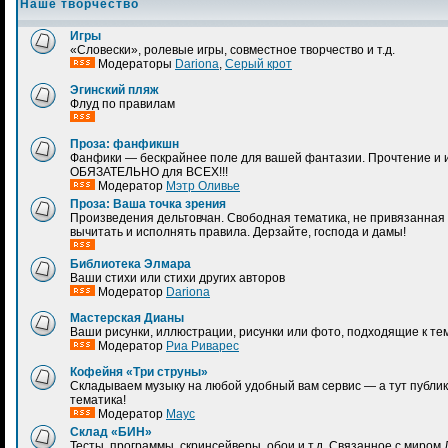
Наше творчество
Игры
«Словески», ролевые игры, совместное творчество и т.д.
Модераторы
Dariona
,
Серый крот
Эгинский пляж
Флуд по правилам
Проза: фанфикшн
Фанфики — бескрайнее поле для вашей фантазии. Прочтение и 
ОБЯЗАТЕЛЬНО для ВСЕХ!!!
Модератор
Мэтр Оливье
Проза: Ваша точка зрения
Произведения дельтовчан. Свободная тематика, не привязанная 
вычитать и исполнять правила. Дерзайте, господа и дамы!
Библиотека Элмара
Ваши стихи или стихи других авторов
Модератор
Dariona
Мастерская Дианы
Ваши рисунки, иллюстрации, рисунки или фото, подходящие к те
Модератор
Риа Риварес
Кофейня «Три струны»
Складываем музыку на любой удобный вам сервис — а тут публик
тематика!
Модератор
Маус
Склад «БИН»
Тесты, программы, скринсейверы, обои и т.д. Связанное с миром 