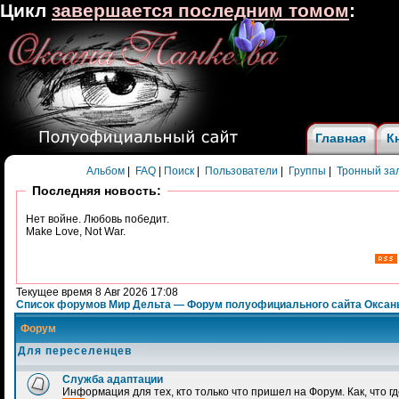
Цикл
завершается последним томом
:
Главная
К
Альбом
|
FAQ
|
Поиск
|
Пользователи
|
Группы
|
Тронный за
Последняя новость:
Нет войне. Любовь победит.
Make Love, Not War.
Текущее время 8 Авг 2026 17:08
Список форумов Мир Дельта — Форум полуофициального сайта Оксан
Форум
Для переселенцев
Служба адаптации
Информация для тех, кто только что пришел на Форум. Как, что гд