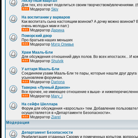
Лоскутный квартал
Для тех, кто хочет поделиться своим творчеством/увлечениями.
Модератор
Skiv
На воспитании у варваров
Как воспитать сына настоящим воином? А дочку можно воином? 
очень молодых мам и пап:)
Модератор
Дарина
Поморский двор
Про братьев наших меньших
Модератор
Мэтр Оливье
Храм Мааль-Бли
Для обсуждения отношений двух полов. Во всех ипостасях... И к
Модератор
Shulvik
У алтаря Мааль-Бли
Соединяем узами Мааль-Бли те пары, которые нашли друг друга н
усыновляем форумчан.
Модератор
Dariona
Таверна «Лунный Дракон»
Все прочее, не имеющее отношение к выше- и нижеперечисленн
Модератор
Mary_l
На сейфе Шеллара
Форум для обсуждения «взрослых» тем. Добавление пользовател
осуществляется в «Департаменте Безопасности».
Модератор
Ziarel
Модерация
Департамент Безопасности
Реабилитация отданных Скорму и помеченных копытом, вопросы