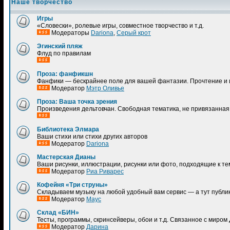
Наше творчество
Игры
«Словески», ролевые игры, совместное творчество и т.д.
Модераторы
Dariona
,
Серый крот
Эгинский пляж
Флуд по правилам
Проза: фанфикшн
Фанфики — бескрайнее поле для вашей фантазии. Прочтение и
Модератор
Мэтр Оливье
Проза: Ваша точка зрения
Произведения дельтовчан. Свободная тематика, не привязанная 
Библиотека Элмара
Ваши стихи или стихи других авторов
Модератор
Dariona
Мастерская Дианы
Ваши рисунки, иллюстрации, рисунки или фото, подходящие к те
Модератор
Риа Риварес
Кофейня «Три струны»
Складываем музыку на любой удобный вам сервис — а тут публик
Модератор
Маус
Склад «БИН»
Тесты, программы, скринсейверы, обои и т.д. Связанное с миром 
Модератор
Дарина