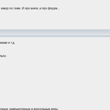
мор по теме. И про книги, и про форум...
ами и т.д.
льте.
очные, компьютерные и консольные игры.