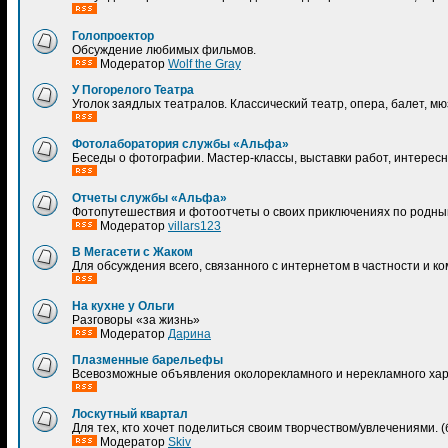
Голопроектор
Обсуждение любимых фильмов.
Модератор
Wolf the Gray
У Погорелого Театра
Уголок заядлых театралов. Классический театр, опера, балет, мю
Фотолаборатория службы «Альфа»
Беседы о фотографии. Мастер-классы, выставки работ, интерес
Отчеты службы «Альфа»
Фотопутешествия и фотоотчеты о своих приключениях по родны
Модератор
villars123
В Мегасети с Жаком
Для обсуждения всего, связанного с интернетом в частности и 
На кухне у Ольги
Разговоры «за жизнь»
Модератор
Дарина
Плазменные барельефы
Всевозможные объявления околорекламного и нерекламного хар
Лоскутный квартал
Для тех, кто хочет поделиться своим творчеством/увлечениями.
Модератор
Skiv