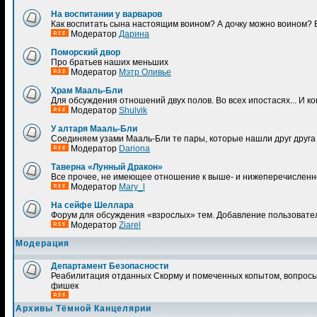
На воспитании у варваров
Как воспитать сына настоящим воином? А дочку можно воином? В
Модератор
Дарина
Поморский двор
Про братьев наших меньших
Модератор
Мэтр Оливье
Храм Мааль-Бли
Для обсуждения отношений двух полов. Во всех ипостасях... И к
Модератор
Shulvik
У алтаря Мааль-Бли
Соединяем узами Мааль-Бли те пары, которые нашли друг друга 
Модератор
Dariona
Таверна «Лунный Дракон»
Все прочее, не имеющее отношение к выше- и нижеперечислен
Модератор
Mary_l
На сейфе Шеллара
Форум для обсуждения «взрослых» тем. Добавление пользовате
Модератор
Ziarel
Модерация
Департамент Безопасности
Реабилитация отданных Скорму и помеченных копытом, вопросы
фишек
Архивы Тёмной Канцелярии