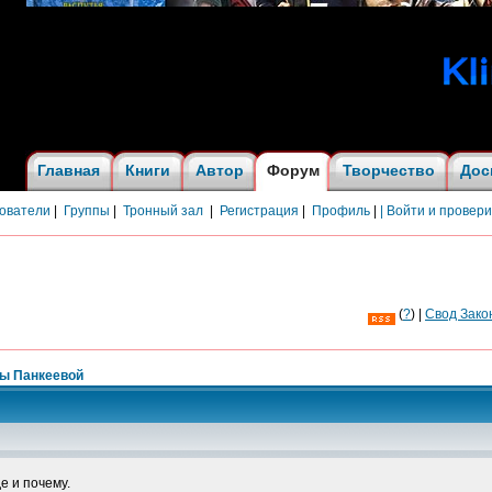
Главная
Книги
Автор
Форум
Творчество
Дос
ователи
|
Группы
|
Тронный зал
|
Регистрация
|
Профиль
|
| Войти и провер
(
?
) |
Cвод Зако
ны Панкеевой
е и почему.