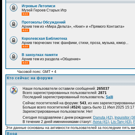
Игровые Летописи
Музей Героев Старых Игр
Протоколы Обсуждений
Архив тем из «Мира Дельта», «Книг» и «Прямого Контакта»
Королевская Библиотека
Архив творческих тем: фанфики, стихи, проза, музыка, юмор...
В закоулках памяти
Архив тем из раздела «Общение»
Часовой пояс: GMT + 4
Кто сейчас на форуме
Наши пользователи оставили сообщений:
265037
Всего зарегистрированных пользователей:
2871
Последний зарегистрированный пользователь:
Salli
Сейчас посетителей на форуме:
543
, из них зарегистрированных
Больше всего посетителей (
4524
) здесь было 11 Июл 2025 15:17
Зарегистрированные пользователи: Нет
Сегодня поздравляем с днем рождения:
Danuta (42)
,
Inquisitor (3
В течение 2 дней именинниками станут:
Aona (41)
,
Lis-Tary (43)
,
P
Эти данные основаны на активности пользователей за последние пять м
Вход