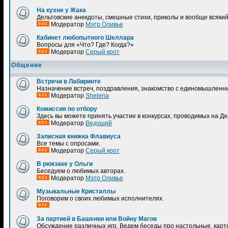
На кухне у Жака
Дельтовские анекдоты, смешные стихи, приколы и вообще всякий ю
Модератор
Мэтр Оливье
Кабинет любопытного Шеллара
Вопросы для «Что? Где? Когда?»
Модератор
Серый крот
Общение
Встречи в Лабиринте
Назначение встреч, поздравления, знакомство с единомышленник
Модератор
Shelena
Комиссия по отбору
Здесь вы можете принять участие в конкурсах, проводимых на Де
Модератор
Ведущий
Записная книжка Флавиуса
Все темы с опросами.
Модератор
Серый крот
В рюкзаке у Ольги
Беседуем о любимых авторах.
Модератор
Мэтр Оливье
Музыкальные Кристаллы
Поговорим о своих любимых исполнителях.
За партией в Башенки или Войну Магов
Обсуждение различных игр. Ведем беседы про настольные, карт