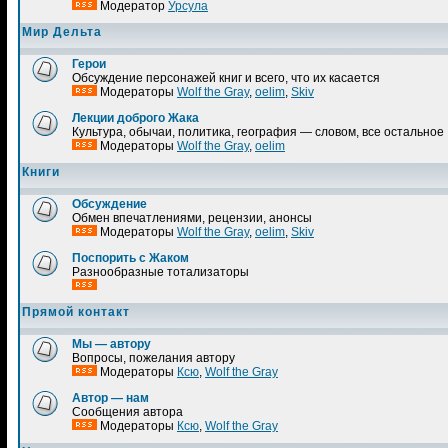
Модератор
Урсула
Мир Дельта
Герои
Обсуждение персонажей книг и всего, что их касается
Модераторы
Wolf the Gray
,
oelim
,
Skiv
Лекции доброго Жака
Культура, обычаи, политика, география — словом, все остальное
Модераторы
Wolf the Gray
,
oelim
Книги
Обсуждение
Обмен впечатлениями, рецензии, анонсы
Модераторы
Wolf the Gray
,
oelim
,
Skiv
Поспорить с Жаком
Разнообразные тотализаторы
Прямой контакт
Мы — автору
Вопросы, пожелания автору
Модераторы
Ксю
,
Wolf the Gray
Автор — нам
Сообщения автора
Модераторы
Ксю
,
Wolf the Gray