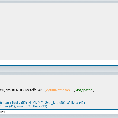
: 0, скрытых: 0 и гостей: 543 [
Администратор
] [
Модератор
]
6)
,
Lana Tuully (52)
,
Nin0k (46)
,
Svet_kaa (50)
,
Wellyna (42)
rizrak (41)
,
Yurez (52)
,
Лейн (33)
инут