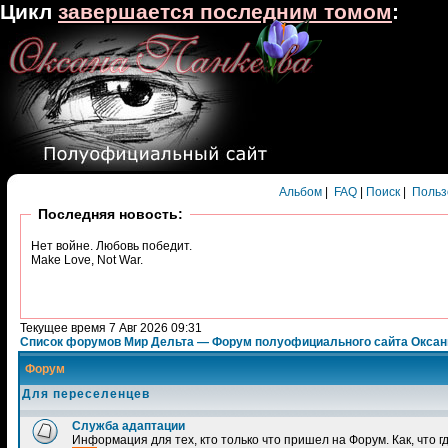
Цикл
завершается последним томом
:
Альбом
|
FAQ
|
Поиск
|
Польз
Последняя новость:
Нет войне. Любовь победит.
Make Love, Not War.
Текущее время 7 Авг 2026 09:31
Список форумов Мир Дельта — Форум полуофициального сайта Окса
Форум
Для переселенцев
Служба адаптации
Информация для тех, кто только что пришел на Форум. Как, что гд