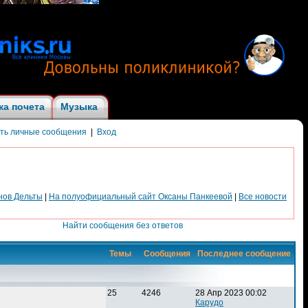
ка почета
Музыка
ить личные сообщения
|
Вход
нов Дельты
|
На полуофициальный сайт Оксаны Панкеевой
|
Все новости
Найти сообщения без ответов
Темы
Сообщения
Последнее сообщение
25
4246
28 Апр 2023 00:02
Карудо