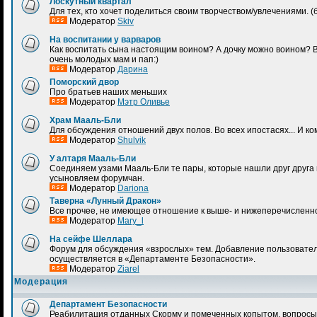
Лоскутный квартал
Для тех, кто хочет поделиться своим творчеством/увлечениями.
Модератор
Skiv
На воспитании у варваров
Как воспитать сына настоящим воином? А дочку можно воином? 
очень молодых мам и пап:)
Модератор
Дарина
Поморский двор
Про братьев наших меньших
Модератор
Мэтр Оливье
Храм Мааль-Бли
Для обсуждения отношений двух полов. Во всех ипостасях... И к
Модератор
Shulvik
У алтаря Мааль-Бли
Соединяем узами Мааль-Бли те пары, которые нашли друг друга н
усыновляем форумчан.
Модератор
Dariona
Таверна «Лунный Дракон»
Все прочее, не имеющее отношение к выше- и нижеперечисленн
Модератор
Mary_l
На сейфе Шеллара
Форум для обсуждения «взрослых» тем. Добавление пользовател
осуществляется в «Департаменте Безопасности».
Модератор
Ziarel
Модерация
Департамент Безопасности
Реабилитация отданных Скорму и помеченных копытом, вопросы