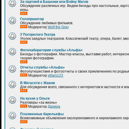
За партией в Башенки или Войну Магов
Обсуждение различных игр. Ведем беседы про настольные, карт
игры.
Голопроектор
Обсуждение любимых фильмов.
Модератор
Wolf the Gray
У Погорелого Театра
Уголок заядлых театралов. Классический театр, опера, балет, мю
Фотолаборатория службы «Альфа»
Беседы о фотографии. Мастер-классы, выставки работ, интерес
теория фотографии.
Отчеты службы «Альфа»
Фотопутешествия и фотоотчеты о своих приключениях по родным
Модератор
villars123
В Мегасети с Жаком
Для обсуждения всего, связанного с интернетом в частности и к
На кухне у Ольги
Разговоры «за жизнь»
Модератор
Дарина
Плазменные барельефы
Всевозможные объявления околорекламного и нерекламного хар