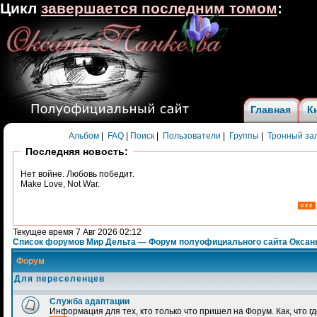
Цикл
завершается последним томом
:
Главная
К
Альбом
|
FAQ
|
Поиск
|
Пользователи
|
Группы
|
Тронный за
Последняя новость:
Нет войне. Любовь победит.
Make Love, Not War.
Текущее время 7 Авг 2026 02:12
Список форумов Мир Дельта — Форум полуофициального сайта Оксан
Форум
Для переселенцев
Служба адаптации
Информация для тех, кто только что пришел на Форум. Как, что гд