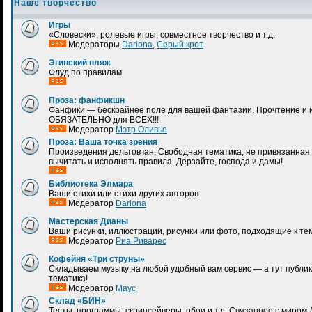
Наше творчество
Игры
«Словески», ролевые игры, совместное творчество и т.д.
Модераторы
Dariona
,
Серый крот
Эгинский пляж
Флуд по правилам
Проза: фанфикшн
Фанфики — бескрайнее поле для вашей фантазии. Прочтение и 
ОБЯЗАТЕЛЬНО для ВСЕХ!!!
Модератор
Мэтр Оливье
Проза: Ваша точка зрения
Произведения дельтовчан. Свободная тематика, не привязанная 
вычитать и исполнять правила. Дерзайте, господа и дамы!
Библиотека Элмара
Ваши стихи или стихи других авторов
Модератор
Dariona
Мастерская Дианы
Ваши рисунки, иллюстрации, рисунки или фото, подходящие к те
Модератор
Риа Риварес
Кофейня «Три струны»
Складываем музыку на любой удобный вам сервис — а тут публик
тематика!
Модератор
Маус
Склад «БИН»
Тесты, программы, скринсейверы, обои и т.д. Связанное с миром 