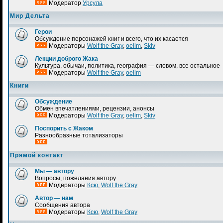
Модератор
Урсула
Мир Дельта
Герои
Обсуждение персонажей книг и всего, что их касается
Модераторы
Wolf the Gray
,
oelim
,
Skiv
Лекции доброго Жака
Культура, обычаи, политика, география — словом, все остальное
Модераторы
Wolf the Gray
,
oelim
Книги
Обсуждение
Обмен впечатлениями, рецензии, анонсы
Модераторы
Wolf the Gray
,
oelim
,
Skiv
Поспорить с Жаком
Разнообразные тотализаторы
Прямой контакт
Мы — автору
Вопросы, пожелания автору
Модераторы
Ксю
,
Wolf the Gray
Автор — нам
Сообщения автора
Модераторы
Ксю
,
Wolf the Gray