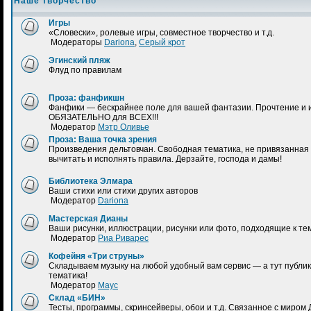
Наше творчество
Игры
«Словески», ролевые игры, совместное творчество и т.д.
Модераторы
Dariona
,
Серый крот
Эгинский пляж
Флуд по правилам
Проза: фанфикшн
Фанфики — бескрайнее поле для вашей фантазии. Прочтение и 
ОБЯЗАТЕЛЬНО для ВСЕХ!!!
Модератор
Мэтр Оливье
Проза: Ваша точка зрения
Произведения дельтовчан. Свободная тематика, не привязанная 
вычитать и исполнять правила. Дерзайте, господа и дамы!
Библиотека Элмара
Ваши стихи или стихи других авторов
Модератор
Dariona
Мастерская Дианы
Ваши рисунки, иллюстрации, рисунки или фото, подходящие к те
Модератор
Риа Риварес
Кофейня «Три струны»
Складываем музыку на любой удобный вам сервис — а тут публик
тематика!
Модератор
Маус
Склад «БИН»
Тесты, программы, скринсейверы, обои и т.д. Связанное с миром 