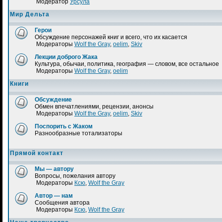
Модератор
Урсула
Мир Дельта
Герои
Обсуждение персонажей книг и всего, что их касается
Модераторы
Wolf the Gray
,
oelim
,
Skiv
Лекции доброго Жака
Культура, обычаи, политика, география — словом, все остальное
Модераторы
Wolf the Gray
,
oelim
Книги
Обсуждение
Обмен впечатлениями, рецензии, анонсы
Модераторы
Wolf the Gray
,
oelim
,
Skiv
Поспорить с Жаком
Разнообразные тотализаторы
Прямой контакт
Мы — автору
Вопросы, пожелания автору
Модераторы
Ксю
,
Wolf the Gray
Автор — нам
Сообщения автора
Модераторы
Ксю
,
Wolf the Gray