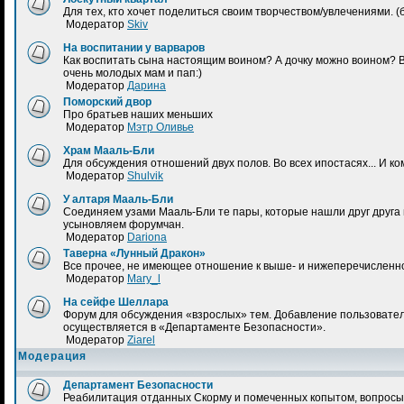
Для тех, кто хочет поделиться своим творчеством/увлечениями.
Модератор
Skiv
На воспитании у варваров
Как воспитать сына настоящим воином? А дочку можно воином? 
очень молодых мам и пап:)
Модератор
Дарина
Поморский двор
Про братьев наших меньших
Модератор
Мэтр Оливье
Храм Мааль-Бли
Для обсуждения отношений двух полов. Во всех ипостасях... И к
Модератор
Shulvik
У алтаря Мааль-Бли
Соединяем узами Мааль-Бли те пары, которые нашли друг друга н
усыновляем форумчан.
Модератор
Dariona
Таверна «Лунный Дракон»
Все прочее, не имеющее отношение к выше- и нижеперечисленн
Модератор
Mary_l
На сейфе Шеллара
Форум для обсуждения «взрослых» тем. Добавление пользовател
осуществляется в «Департаменте Безопасности».
Модератор
Ziarel
Модерация
Департамент Безопасности
Реабилитация отданных Скорму и помеченных копытом, вопросы