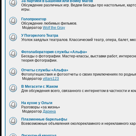
За партией в Башенки или Войну Магов
Обсуждение различных игр. Ведем беседы про настольные, карт
игры.
Голопроектор
Обсуждение любимых фильмов.
Модератор
Wolf the Gray
У Погорелого Театра
Уголок заядлых театралов. Классический театр, опера, балет, мю
Фотолаборатория службы «Альфа»
Беседы о фотографии. Мастер-классы, выставки работ, интерес
теория фотографии.
Отчеты службы «Альфа»
Фотопутешествия и фотоотчеты о своих приключениях по родным
Модератор
villars123
В Мегасети с Жаком
Для обсуждения всего, связанного с интернетом в частности и к
На кухне у Ольги
Разговоры «за жизнь»
Модератор
Дарина
Плазменные барельефы
Всевозможные объявления околорекламного и нерекламного хар
Лоскутный квартал