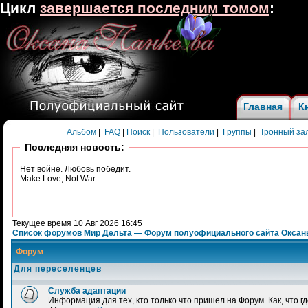
Цикл
завершается последним томом
:
Главная
К
Альбом
|
FAQ
|
Поиск
|
Пользователи
|
Группы
|
Тронный за
Последняя новость:
Нет войне. Любовь победит.
Make Love, Not War.
Текущее время 10 Авг 2026 16:45
Список форумов Мир Дельта — Форум полуофициального сайта Оксан
Форум
Для переселенцев
Служба адаптации
Информация для тех, кто только что пришел на Форум. Как, что гд