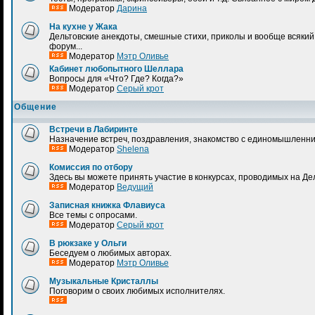
Модератор
Дарина
На кухне у Жака
Дельтовские анекдоты, смешные стихи, приколы и вообще всякий 
форум...
Модератор
Мэтр Оливье
Кабинет любопытного Шеллара
Вопросы для «Что? Где? Когда?»
Модератор
Серый крот
Общение
Встречи в Лабиринте
Назначение встреч, поздравления, знакомство с единомышленник
Модератор
Shelena
Комиссия по отбору
Здесь вы можете принять участие в конкурсах, проводимых на Де
Модератор
Ведущий
Записная книжка Флавиуса
Все темы с опросами.
Модератор
Серый крот
В рюкзаке у Ольги
Беседуем о любимых авторах.
Модератор
Мэтр Оливье
Музыкальные Кристаллы
Поговорим о своих любимых исполнителях.