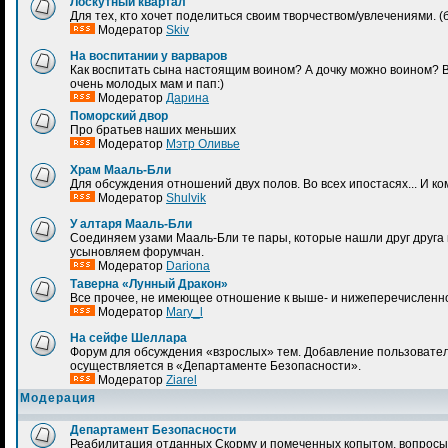
Лоскутный квартал
Для тех, кто хочет поделиться своим творчеством/увлечениями.
Модератор
Skiv
На воспитании у варваров
Как воспитать сына настоящим воином? А дочку можно воином? 
очень молодых мам и пап:)
Модератор
Дарина
Поморский двор
Про братьев наших меньших
Модератор
Мэтр Оливье
Храм Мааль-Бли
Для обсуждения отношений двух полов. Во всех ипостасях... И к
Модератор
Shulvik
У алтаря Мааль-Бли
Соединяем узами Мааль-Бли те пары, которые нашли друг друга н
усыновляем форумчан.
Модератор
Dariona
Таверна «Лунный Дракон»
Все прочее, не имеющее отношение к выше- и нижеперечисленн
Модератор
Mary_l
На сейфе Шеллара
Форум для обсуждения «взрослых» тем. Добавление пользовател
осуществляется в «Департаменте Безопасности».
Модератор
Ziarel
Модерация
Департамент Безопасности
Реабилитация отданных Скорму и помеченных копытом, вопросы