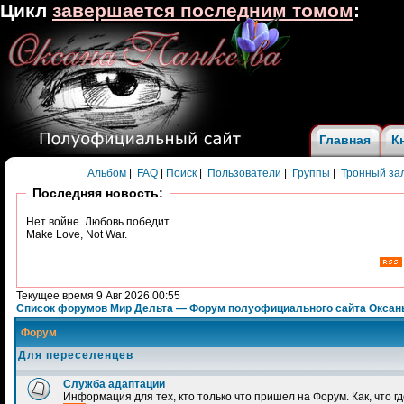
Цикл
завершается последним томом
:
Главная
К
Альбом
|
FAQ
|
Поиск
|
Пользователи
|
Группы
|
Тронный за
Последняя новость:
Нет войне. Любовь победит.
Make Love, Not War.
Текущее время 9 Авг 2026 00:55
Список форумов Мир Дельта — Форум полуофициального сайта Оксан
Форум
Для переселенцев
Служба адаптации
Информация для тех, кто только что пришел на Форум. Как, что гд