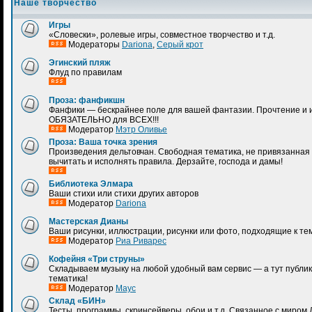
Наше творчество
Игры
«Словески», ролевые игры, совместное творчество и т.д.
Модераторы
Dariona
,
Серый крот
Эгинский пляж
Флуд по правилам
Проза: фанфикшн
Фанфики — бескрайнее поле для вашей фантазии. Прочтение и 
ОБЯЗАТЕЛЬНО для ВСЕХ!!!
Модератор
Мэтр Оливье
Проза: Ваша точка зрения
Произведения дельтовчан. Свободная тематика, не привязанная 
вычитать и исполнять правила. Дерзайте, господа и дамы!
Библиотека Элмара
Ваши стихи или стихи других авторов
Модератор
Dariona
Мастерская Дианы
Ваши рисунки, иллюстрации, рисунки или фото, подходящие к те
Модератор
Риа Риварес
Кофейня «Три струны»
Складываем музыку на любой удобный вам сервис — а тут публик
тематика!
Модератор
Маус
Склад «БИН»
Тесты, программы, скринсейверы, обои и т.д. Связанное с миром 