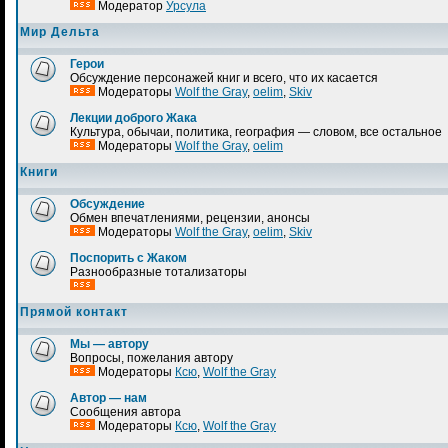
Модератор
Урсула
Мир Дельта
Герои
Обсуждение персонажей книг и всего, что их касается
Модераторы
Wolf the Gray
,
oelim
,
Skiv
Лекции доброго Жака
Культура, обычаи, политика, география — словом, все остальное
Модераторы
Wolf the Gray
,
oelim
Книги
Обсуждение
Обмен впечатлениями, рецензии, анонсы
Модераторы
Wolf the Gray
,
oelim
,
Skiv
Поспорить с Жаком
Разнообразные тотализаторы
Прямой контакт
Мы — автору
Вопросы, пожелания автору
Модераторы
Ксю
,
Wolf the Gray
Автор — нам
Сообщения автора
Модераторы
Ксю
,
Wolf the Gray