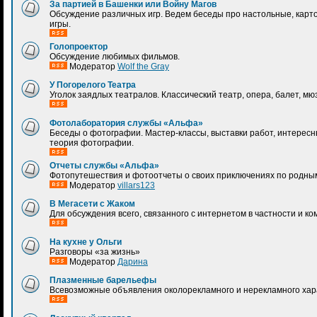
За партией в Башенки или Войну Магов
Обсуждение различных игр. Ведем беседы про настольные, карт
игры.
Голопроектор
Обсуждение любимых фильмов.
Модератор
Wolf the Gray
У Погорелого Театра
Уголок заядлых театралов. Классический театр, опера, балет, мю
Фотолаборатория службы «Альфа»
Беседы о фотографии. Мастер-классы, выставки работ, интерес
теория фотографии.
Отчеты службы «Альфа»
Фотопутешествия и фотоотчеты о своих приключениях по родным
Модератор
villars123
В Мегасети с Жаком
Для обсуждения всего, связанного с интернетом в частности и к
На кухне у Ольги
Разговоры «за жизнь»
Модератор
Дарина
Плазменные барельефы
Всевозможные объявления околорекламного и нерекламного хар