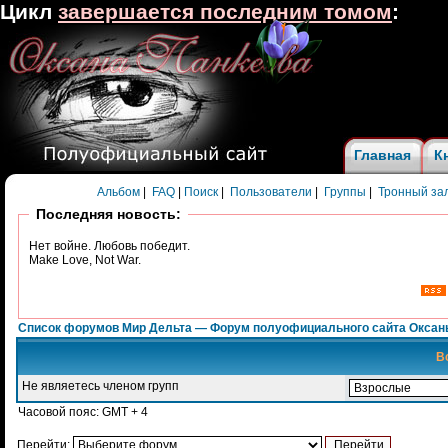
Цикл
завершается последним томом
:
Главная
К
Альбом
|
FAQ
|
Поиск
|
Пользователи
|
Группы
|
Тронный за
Последняя новость:
Нет войне. Любовь победит.
Make Love, Not War.
Список форумов Мир Дельта — Форум полуофициального сайта Оксан
В
Не являетесь членом групп
Часовой пояс: GMT + 4
Перейти: