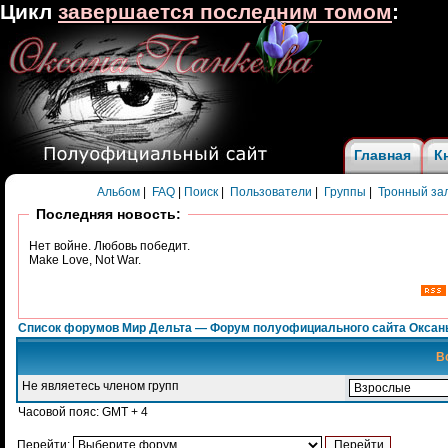
Цикл
завершается последним томом
:
Главная
К
Альбом
|
FAQ
|
Поиск
|
Пользователи
|
Группы
|
Тронный за
Последняя новость:
Нет войне. Любовь победит.
Make Love, Not War.
Список форумов Мир Дельта — Форум полуофициального сайта Оксан
В
Не являетесь членом групп
Часовой пояс: GMT + 4
Перейти: