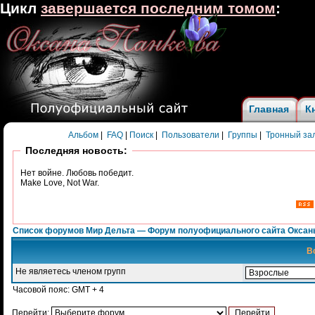
Цикл
завершается последним томом
:
Главная
К
Альбом
|
FAQ
|
Поиск
|
Пользователи
|
Группы
|
Тронный за
Последняя новость:
Нет войне. Любовь победит.
Make Love, Not War.
Список форумов Мир Дельта — Форум полуофициального сайта Оксан
В
Не являетесь членом групп
Часовой пояс: GMT + 4
Перейти: