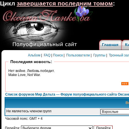
Цикл
завершается последним томом
:
Главная
К
Альбом
|
FAQ
|
Поиск
|
Пользователи
|
Группы
|
Тронный за
Последняя новость:
Нет войне. Любовь победит.
Make Love, Not War.
Список форумов Мир Дельта — Форум полуофициального сайта Оксан
В
Не являетесь членом групп
Часовой пояс: GMT + 4
Перейти: