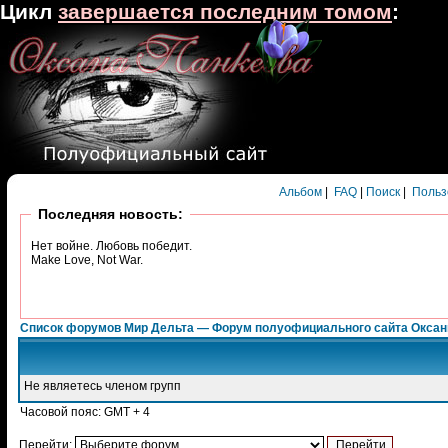
Цикл
завершается последним томом
:
Альбом
|
FAQ
|
Поиск
|
Польз
Последняя новость:
Нет войне. Любовь победит.
Make Love, Not War.
Список форумов Мир Дельта — Форум полуофициального сайта Окса
Не являетесь членом групп
Часовой пояс: GMT + 4
Перейти: