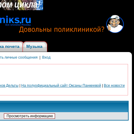
ка почета
Музыка
ить личные сообщения
|
Вход
нов Дельты
|
На полуофициальный сайт Оксаны Панкеевой
|
Все новости