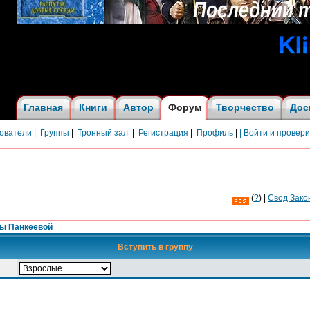
Главная
Книги
Автор
Форум
Творчество
Дос
ователи
|
Группы
|
Тронный зал
|
Регистрация
|
Профиль
|
| Войти и провер
(
?
) |
Cвод Зако
ны Панкеевой
Вступить в группу