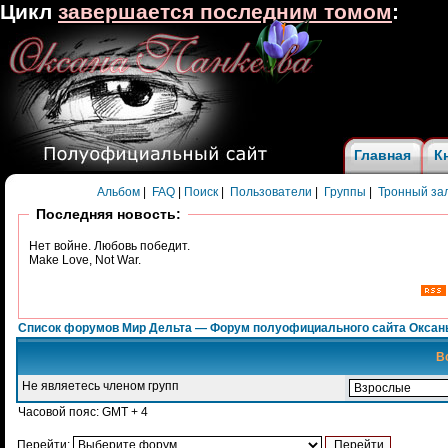
Цикл
завершается последним томом
:
Главная
К
Альбом
|
FAQ
|
Поиск
|
Пользователи
|
Группы
|
Тронный за
Последняя новость:
Нет войне. Любовь победит.
Make Love, Not War.
Список форумов Мир Дельта — Форум полуофициального сайта Оксан
В
Не являетесь членом групп
Часовой пояс: GMT + 4
Перейти: