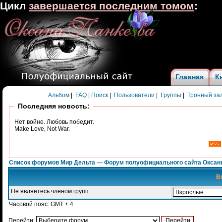
Цикл
завершается последним томом
:
Главная
К
Альбом
|
FAQ
|
Поиск
|
Пользователи
|
Группы
|
Тронный за
Последняя новость:
Нет войне. Любовь победит.
Make Love, Not War.
Список форумов Мир Дельта — Форум полуофициального сайта Оксан
В
Не являетесь членом групп
Часовой пояс: GMT + 4
Перейти: