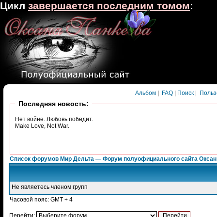
Цикл
завершается последним томом
:
Альбом
|
FAQ
|
Поиск
|
Польз
Последняя новость:
Нет войне. Любовь победит.
Make Love, Not War.
Список форумов Мир Дельта — Форум полуофициального сайта Окса
Не являетесь членом групп
Часовой пояс: GMT + 4
Перейти: