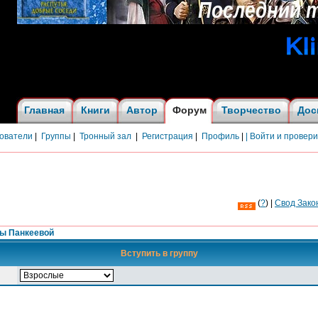
Главная
Книги
Автор
Форум
Творчество
Дос
ователи
|
Группы
|
Тронный зал
|
Регистрация
|
Профиль
|
| Войти и провер
(
?
) |
Cвод Зако
ны Панкеевой
Вступить в группу