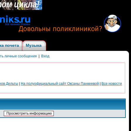
ка почета
Музыка
ить личные сообщения
|
Вход
нов Дельты
|
На полуофициальный сайт Оксаны Панкеевой
|
Все новости