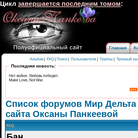
Цикл
завершается последним томом
:
Главная
К
Альбом
|
FAQ
|
Поиск
|
Пользователи
|
Группы
|
Тронный за
Последняя новость:
Нет войне. Любовь победит.
Make Love, Not War.
Список форумов Мир Дельта
сайта Оксаны Панкеевой
FAQ
Бан