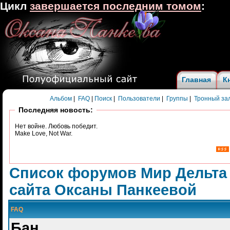
Цикл
завершается последним томом
:
Главная
К
Альбом
|
FAQ
|
Поиск
|
Пользователи
|
Группы
|
Тронный за
Последняя новость:
Нет войне. Любовь победит.
Make Love, Not War.
Список форумов Мир Дельта
сайта Оксаны Панкеевой
FAQ
Бан