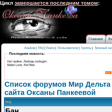
Цикл
завершается последним томом
:
Главная
К
Альбом
|
FAQ
|
Поиск
|
Пользователи
|
Группы
|
Тронный за
Последняя новость:
Нет войне. Любовь победит.
Make Love, Not War.
Список форумов Мир Дельта
сайта Оксаны Панкеевой
FAQ
Бан