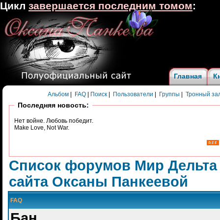
Цикл
завершается последним томом
:
Главная
К
Альбом
|
FAQ
|
Поиск
|
Пользователи
|
Группы
|
Тронный за
Последняя новость:
Нет войне. Любовь победит.
Make Love, Not War.
Список форумов Мир Дельта
сайта Оксаны Панкеевой
FAQ
Бан