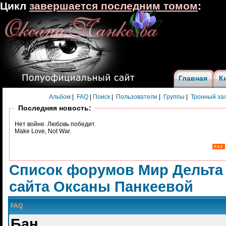
Цикл
завершается последним томом
:
Главная
К
Альбом
|
FAQ
|
Поиск
|
Пользователи
|
Группы
|
Тронный за
Последняя новость:
Нет войне. Любовь победит.
Make Love, Not War.
Список форумов Мир Дельта
сайта Оксаны Панкеевой
FAQ
Бан