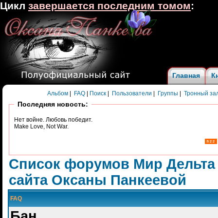
Цикл
завершается последним томом
:
Главная
К
Альбом
|
FAQ
|
Поиск
|
Пользователи
|
Группы
|
Тронный за
Последняя новость:
Нет войне. Любовь победит.
Make Love, Not War.
Список форумов Мир Дельта
сайта Оксаны Панкеевой
FAQ
Бан