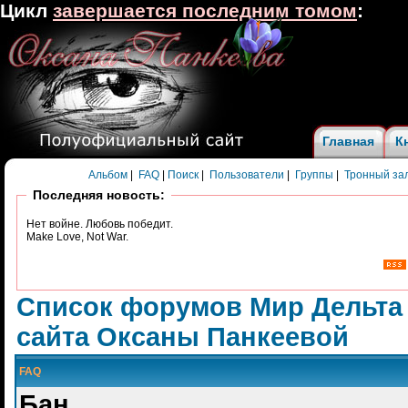
Цикл
завершается последним томом
:
Главная
К
Альбом
|
FAQ
|
Поиск
|
Пользователи
|
Группы
|
Тронный за
Последняя новость:
Нет войне. Любовь победит.
Make Love, Not War.
Список форумов Мир Дельта
сайта Оксаны Панкеевой
FAQ
Бан