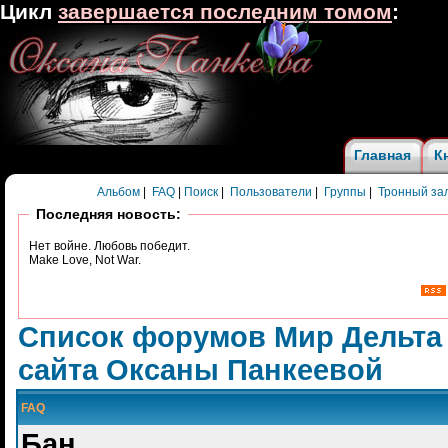
Цикл
завершается последним томом
:
Главная
К
Альбом
|
FAQ
|
Поиск
|
Пользователи
|
Группы
|
Тронный за
Последняя новость:
Нет войне. Любовь победит.
Make Love, Not War.
Список форумов Мир Дельта
сайта Оксаны Панкеевой
FAQ
Бан