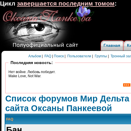
Цикл
завершается последним томом
:
Главная
К
Альбом
|
FAQ
|
Поиск
|
Пользователи
|
Группы
|
Тронный за
Последняя новость:
Нет войне. Любовь победит.
Make Love, Not War.
Список форумов Мир Дельта
сайта Оксаны Панкеевой
FAQ
Бан