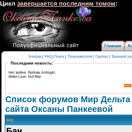
Цикл
завершается последним томом
:
Главная
К
Альбом
|
FAQ
|
Поиск
|
Пользователи
|
Группы
|
Тронный за
Последняя новость:
Нет войне. Любовь победит.
Make Love, Not War.
Список форумов Мир Дельта
сайта Оксаны Панкеевой
FAQ
Бан