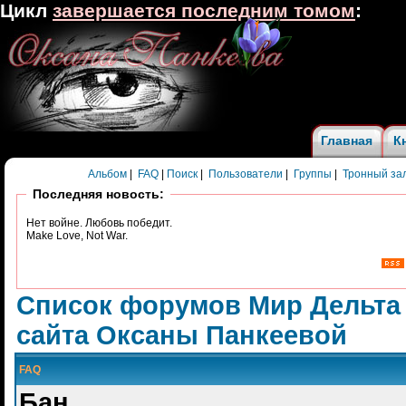
Цикл
завершается последним томом
:
Главная
К
Альбом
|
FAQ
|
Поиск
|
Пользователи
|
Группы
|
Тронный за
Последняя новость:
Нет войне. Любовь победит.
Make Love, Not War.
Список форумов Мир Дельта
сайта Оксаны Панкеевой
FAQ
Бан