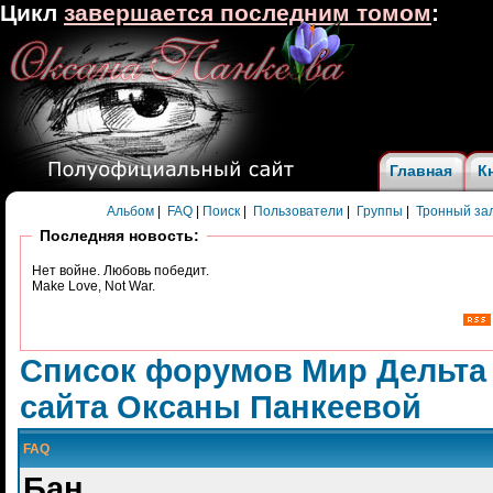
Цикл
завершается последним томом
:
Главная
К
Альбом
|
FAQ
|
Поиск
|
Пользователи
|
Группы
|
Тронный за
Последняя новость:
Нет войне. Любовь победит.
Make Love, Not War.
Список форумов Мир Дельта
сайта Оксаны Панкеевой
FAQ
Бан