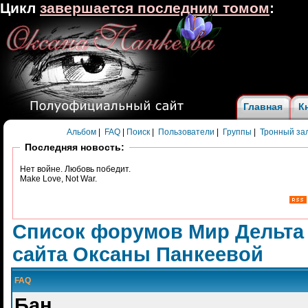
Цикл
завершается последним томом
:
Главная
К
Альбом
|
FAQ
|
Поиск
|
Пользователи
|
Группы
|
Тронный за
Последняя новость:
Нет войне. Любовь победит.
Make Love, Not War.
Список форумов Мир Дельта
сайта Оксаны Панкеевой
FAQ
Бан