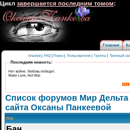
Цикл
завершается последним томом
:
Главная
К
Альбом
|
FAQ
|
Поиск
|
Пользователи
|
Группы
|
Тронный за
Последняя новость:
Нет войне. Любовь победит.
Make Love, Not War.
Список форумов Мир Дельта
сайта Оксаны Панкеевой
FAQ
Бан