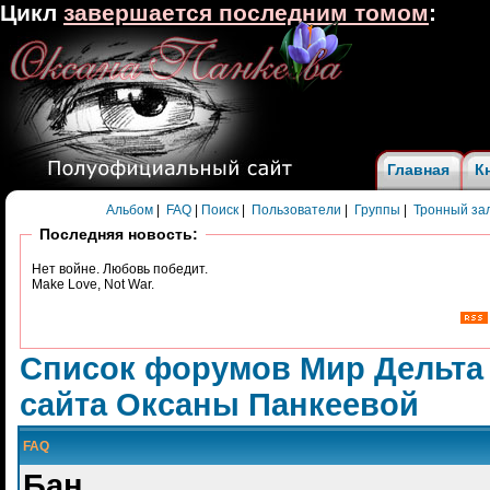
Цикл
завершается последним томом
:
Главная
К
Альбом
|
FAQ
|
Поиск
|
Пользователи
|
Группы
|
Тронный за
Последняя новость:
Нет войне. Любовь победит.
Make Love, Not War.
Список форумов Мир Дельта
сайта Оксаны Панкеевой
FAQ
Бан