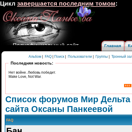
Цикл
завершается последним томом
:
Главная
К
Альбом
|
FAQ
|
Поиск
|
Пользователи
|
Группы
|
Тронный за
Последняя новость:
Нет войне. Любовь победит.
Make Love, Not War.
Список форумов Мир Дельта
сайта Оксаны Панкеевой
FAQ
Бан