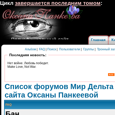
Цикл
завершается последним томом
:
Главная
К
Альбом
|
FAQ
|
Поиск
|
Пользователи
|
Группы
|
Тронный за
Последняя новость:
Нет войне. Любовь победит.
Make Love, Not War.
Список форумов Мир Дельта
сайта Оксаны Панкеевой
FAQ
Бан