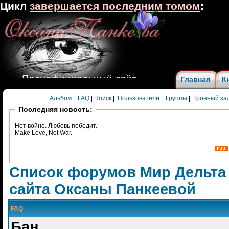
Цикл
завершается последним томом
:
Главная
К
Альбом
|
FAQ
|
Поиск
|
Пользователи
|
Группы
|
Тронный за
Последняя новость:
Нет войне. Любовь победит.
Make Love, Not War.
Список форумов Мир Дельта
сайта Оксаны Панкеевой
FAQ
Бан