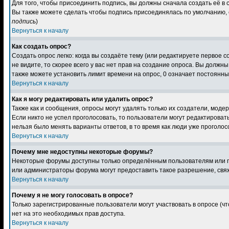
Для того, чтобы присоединить подпись, вы должны сначала создать её в
Вы также можете сделать чтобы подпись присоединялась по умолчанию, 
подпись
)
Вернуться к началу
Как создать опрос?
Создать опрос легко: когда вы создаёте тему (или редактируете первое 
не видите, то скорее всего у вас нет прав на создание опроса. Вы должн
также можете установить лимит времени на опрос, 0 означает постоянны
Вернуться к началу
Как я могу редактировать или удалить опрос?
Также как и сообщения, опросы могут удалять только их создатели, моде
Если никто не успел проголосовать, то пользователи могут редактировать
нельзя было менять варианты ответов, в то время как люди уже проголос
Вернуться к началу
Почему мне недоступны некоторые форумы?
Некоторые форумы доступны только определённым пользователям или гр
или администраторы форума могут предоставить такое разрешение, свяж
Вернуться к началу
Почему я не могу голосовать в опросе?
Только зарегистрированные пользователи могут участвовать в опросе (чт
нет на это необходимых прав доступа.
Вернуться к началу