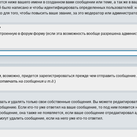
тся ниже вашего имени в созданном вами сообщении или теме, а так же в ва
ий было написано и чтобы идентифицировать определенных пользователей:
 для того, чтобы повысить ваше звание, за это модератор или администрат
?
встроенную в форум форму (если эта возможность вообще разрешена админис
м, возможно, придется зарегистрироваться прежде чем отправить сообщение
твечать на сообщения и т.д.
)
ать и удалять только свои собственные сообщения. Вы можете редактировать
ообщению. Если кто-то уже ответил на ваше сообщение, то под ним появится 
сообщение, она также не появляется, если ваше сообщение отредактировал а
могут удалить сообщение, если на него уже кто-то ответил.