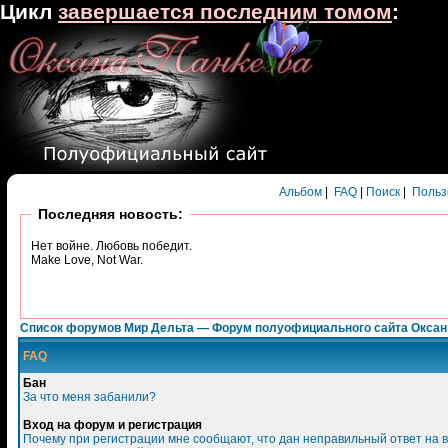
Цикл
завершается последним томом
:
Альбом
|
FAQ
|
Поиск
|
Польз
Последняя новость:
Нет войне. Любовь победит.
Make Love, Not War.
Список форумов Мир Дельта — Форум полуофициального сайта Окса
FAQ
Бан
За что меня забанили?
Вход на форум и регистрация
Почему при регистрации мне сообщают, что дан неправильный ответ на 