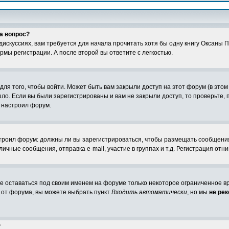
а вопрос?
 дискуссиях, вам требуется для начала прочитать хотя бы одну книгу Оксаны 
рмы регистрации. А после второй вы ответите с легкостью.
я того, чтобы войти. Может быть вам закрыли доступ на этот форум (в этом 
о. Если вы были зарегистрированы и вам не закрыли доступ, то проверьте, 
о настроил форум.
настроил форум: должны ли вы зарегистрироваться, чтобы размещать сообщени
ные сообщения, отправка e-mail, участие в группах и т.д. Регистрация отним
те оставаться под своим именем на форуме только некоторое ограниченное вре
о от форума, вы можете выбрать пункт
Входить автоматически
, но мы
не ре
?