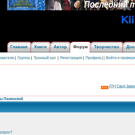
Главная
Книги
Автор
Форум
Творчество
Дос
ователи
|
Группы
|
Тронный зал
|
Регистрация
|
Профиль
|
| Войти и провер
(
?
) |
Cвод Зако
ны Панкеевой
вопрос?