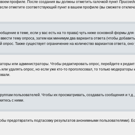
 своем профиле. После создания вы должны отметить галочкой пункт
Присоед
если отметите соответствующий пункт в вашем профиле (вы сможете отключ
сообщение в теме, если у вас есть на то права) чуть ниже основной формы д
ы ввести тему опроса, затем как минимум два варианта ответа (чтобы добавит
й опрос. Также существует ограничение на количество вариантов ответа, он
раторы или администраторы. Чтобы редактировать опрос, перейдите к редакти
 или удалять опрос, но если уже кто-то проголосовал, то только модераторы 
овали.
уппам пользователей. Чтобы их просматривать, создавать сообщения и т.д.
итесь с ними.
обы предотвратить подтасовку результатов анонимными пользователями). Если