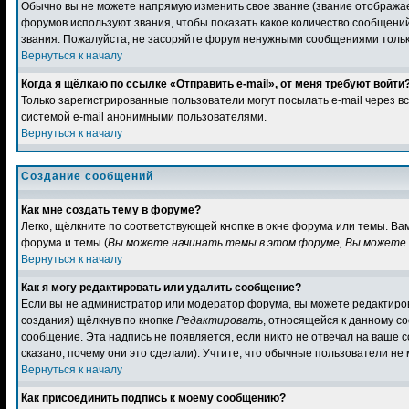
Обычно вы не можете напрямую изменить свое звание (звание отображае
форумов используют звания, чтобы показать какое количество сообщен
звания. Пожалуйста, не засоряйте форум ненужными сообщениями только
Вернуться к началу
Когда я щёлкаю по ссылке «Отправить e-mail», от меня требуют войти
Только зарегистрированные пользователи могут посылать e-mail через 
системой e-mail анонимными пользователями.
Вернуться к началу
Создание сообщений
Как мне создать тему в форуме?
Легко, щёлкните по соответствующей кнопке в окне форума или темы. Ва
форума и темы (
Вы можете начинать темы в этом форуме, Вы можете о
Вернуться к началу
Как я могу редактировать или удалить сообщение?
Если вы не администратор или модератор форума, вы можете редактиров
создания) щёлкнув по кнопке
Редактировать
, относящейся к данному с
сообщение. Эта надпись не появляется, если никто не отвечал на ваше 
сказано, почему они это сделали). Учтите, что обычные пользователи не 
Вернуться к началу
Как присоединить подпись к моему сообщению?