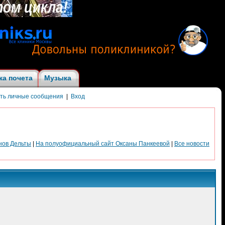
ка почета
Музыка
ить личные сообщения
|
Вход
нов Дельты
|
На полуофициальный сайт Оксаны Панкеевой
|
Все новости