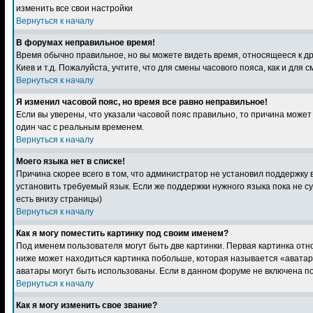
изменить все свои настройки
Вернуться к началу
В форумах неправильное время!
Время обычно правильное, но вы можете видеть время, относящееся к друг
Киев и т.д. Пожалуйста, учтите, что для смены часового пояса, как и д
Вернуться к началу
Я изменил часовой пояс, но время все равно неправильное!
Если вы уверены, что указали часовой пояс правильно, то причина может
один час с реальным временем.
Вернуться к началу
Моего языка нет в списке!
Причина скорее всего в том, что администратор не установил поддержку 
установить требуемый язык. Если же поддержки нужного языка пока не с
есть внизу страницы)
Вернуться к началу
Как я могу поместить картинку под своим именем?
Под именем пользователя могут быть две картинки. Первая картинка отно
ниже может находиться картинка побольше, которая называется «аватара»
аватары могут быть использованы. Если в данном форуме не включена по
Вернуться к началу
Как я могу изменить свое звание?