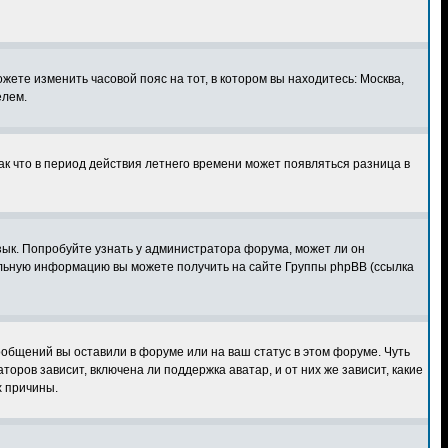
ожете изменить часовой пояс на тот, в котором вы находитесь: Москва,
елем.
ак что в период действия летнего времени может появляться разница в
язык. Попробуйте узнать у администратора форума, может ли он
тельную информацию вы можете получить на сайте Группы phpBB (ссылка
ообщений вы оставили в форуме или на ваш статус в этом форуме. Чуть
ров зависит, включена ли поддержка аватар, и от них же зависит, какие
х причины.