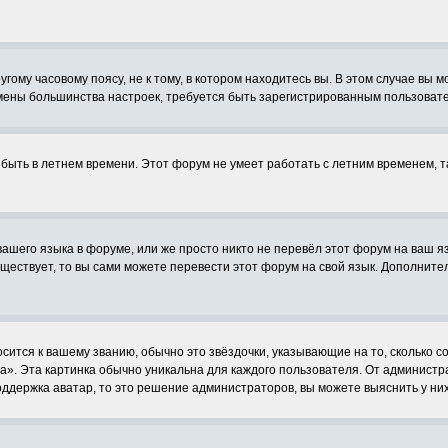
ому часовому поясу, не к тому, в котором находитесь вы. В этом случае вы м
ля смены большинства настроек, требуется быть зарегистрированным пользоват
 быть в летнем времени. Этот форум не умеет работать с летним временем, т
вашего языка в форуме, или же просто никто не перевёл этот форум на ваш 
уществует, то вы сами можете перевести этот форум на свой язык. Дополни
сится к вашему званию, обычно это звёздочки, указывающие на то, сколько с
. Эта картинка обычно уникальна для каждого пользователя. От администрато
ддержка аватар, то это решение администраторов, вы можете выяснить у ни