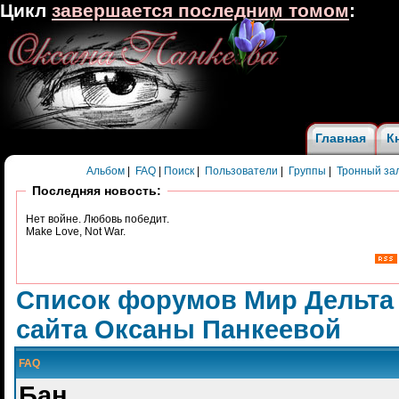
Цикл
завершается последним томом
:
Главная
К
Альбом
|
FAQ
|
Поиск
|
Пользователи
|
Группы
|
Тронный за
Последняя новость:
Нет войне. Любовь победит.
Make Love, Not War.
Список форумов Мир Дельта
сайта Оксаны Панкеевой
FAQ
Бан