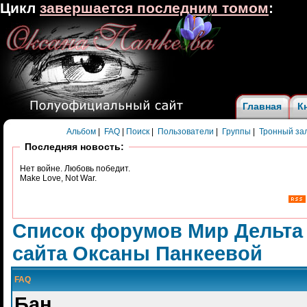
Цикл
завершается последним томом
:
Главная
К
Альбом
|
FAQ
|
Поиск
|
Пользователи
|
Группы
|
Тронный за
Последняя новость:
Нет войне. Любовь победит.
Make Love, Not War.
Список форумов Мир Дельта
сайта Оксаны Панкеевой
FAQ
Бан