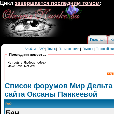
Цикл
завершается последним томом
:
Главная
К
Альбом
|
FAQ
|
Поиск
|
Пользователи
|
Группы
|
Тронный за
Последняя новость:
Нет войне. Любовь победит.
Make Love, Not War.
Список форумов Мир Дельта
сайта Оксаны Панкеевой
FAQ
Бан