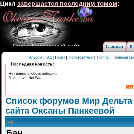
Цикл
завершается последним томом
:
Главная
К
Альбом
|
FAQ
|
Поиск
|
Пользователи
|
Группы
|
Тронный за
Последняя новость:
Нет войне. Любовь победит.
Make Love, Not War.
Список форумов Мир Дельта
сайта Оксаны Панкеевой
FAQ
Бан