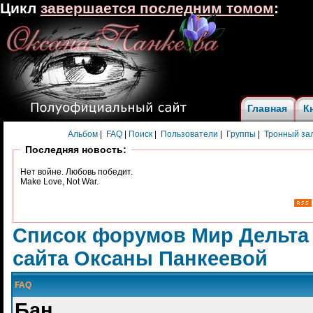
Цикл
завершается последним томом
:
Главная
К
Альбом
|
FAQ
|
Поиск
|
Пользователи
|
Группы
|
Тронный за
Последняя новость:
Нет войне. Любовь победит.
Make Love, Not War.
Список форумов Мир Дельта
сайта Оксаны Панкеевой
FAQ
Бан