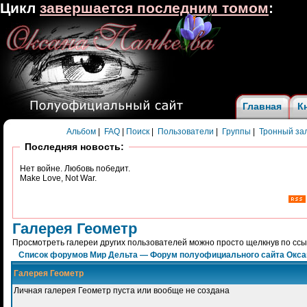
Цикл
завершается последним томом
:
Главная
К
Альбом
|
FAQ
|
Поиск
|
Пользователи
|
Группы
|
Тронный за
Последняя новость:
Нет войне. Любовь победит.
Make Love, Not War.
Галерея Геометр
Просмотреть галереи других пользователей можно просто щелкнув по сс
Список форумов Мир Дельта — Форум полуофициального сайта Окс
Галерея Геометр
Личная галерея Геометр пуста или вообще не создана