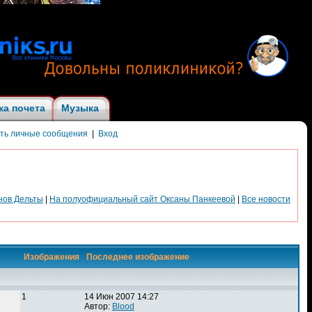
ка почета
Музыка
ить личные сообщения
|
Вход
нов Дельты
|
На полуофициальный сайт Оксаны Панкеевой
|
Все новости
Изображения
Последнее изображение
1
14 Июн 2007 14:27
Автор:
Blood