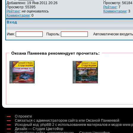
Добавлено: 19 Янв 2011 20:26
Просмотр: 56184
Просмотр: 55395
Рейтинг
: 7
Рейтинг
:
не оценивалось
Комментарии
: 3
Комментарии
: 0
Вход
Имя:
Пароль:
Автоматически входить
Оксана Панкеева рекомендует прочитать:
О проекте
Связаться с администратором сайта или Оксаной Панкеевой
Исходный код:
phpBB 2
с использованием материалов и модов
www.p
Дизайн — Студия ЦветоФор