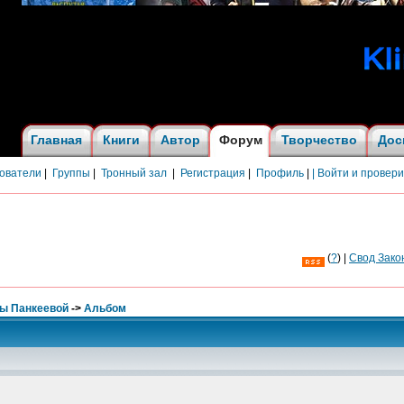
Главная
Книги
Автор
Форум
Творчество
Дос
ователи
|
Группы
|
Тронный зал
|
Регистрация
|
Профиль
|
| Войти и провер
(
?
) |
Cвод Зако
ны Панкеевой
->
Альбом