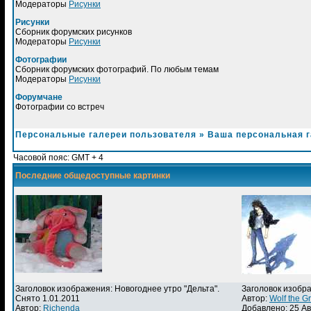
Модераторы
Рисунки
Рисунки
Сборник форумских рисунков
Модераторы
Рисунки
Фотографии
Сборник форумских фотографий. По любым темам
Модераторы
Рисунки
Форумчане
Фотографии со встреч
Персональные галереи пользователя
»
Ваша персональная 
Часовой пояс: GMT + 4
Последние общедоступные картинки
Заголовок изображения: Новогоднее утро "Дельта".
Заголовок изобр
Снято 1.01.2011
Автор:
Wolf the G
Автор:
Richenda
Добавлено: 25 Ав