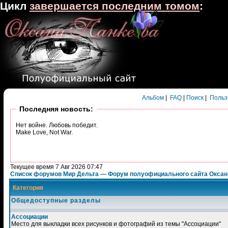
Цикл
завершается последним томом
:
Альбом
|
FAQ
|
Поиск
|
Польз
Последняя новость:
Нет войне. Любовь победит.
Make Love, Not War.
Текущее время 7 Авг 2026 07:47
Список форумов Мир Дельта — Форум полуофициального сайта Окса
Категория
Общедоступные разделы
Ассоциации
Место для выкладки всех рисунков и фотографий из темы "Ассоциации"