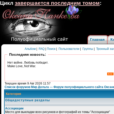
Цикл
завершается последним томом
:
Главная
К
Альбом
|
FAQ
|
Поиск
|
Пользователи
|
Группы
|
Тронный за
Последняя новость:
Нет войне. Любовь победит.
Make Love, Not War.
Текущее время 9 Авг 2026 11:57
Список форумов Мир Дельта — Форум полуофициального сайта Оксан
Категория
Общедоступные разделы
Ассоциации
Место для выкладки всех рисунков и фотографий из темы "Ассоциации"